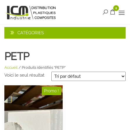
Aller
ICM
0
Le site de
au
distribution
contenu
Industrie
français
Distribution
pour les
matières
CATÉGORIES
plastiques
et
composites
PETP
Accueil
/ Produits identifiés “PETP”
Voici le seul résultat
Ce
Promo !
produit
a
plusieurs
variations.
Les