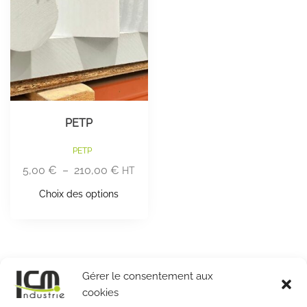
options
peuvent
être
choisies
sur
la
page
du
PETP
produit
PETP
Plage
5,00
€
–
210,00
€
HT
de
Choix des options
prix :
5,00 €
à
210,00 €
Gérer le consentement aux
cookies
FILTRER PAR