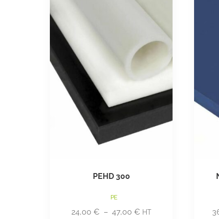
PEHD 300
PE
24,00
€
–
47,00
€
3
HT