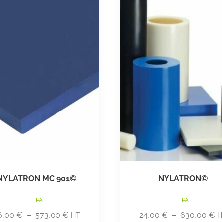
NYLATRON MC 901©
NYLATRON©
PA
PA
6,00
€
–
573,00
€
24,00
€
–
630,00
€
HT
H