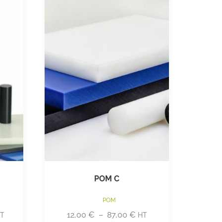
POM C
POM
12,00
€
–
87,00
€
T
HT