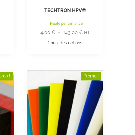
TECHTRON HPV©
Haute performance
4,00
€
–
143,00
€
T
HT
Choix des options
omo !
Promo !