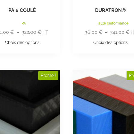
PA 6 COULÉ
DURATRON©
PA
Haute performance
4,00
€
–
322,00
€
36,00
€
–
741,00
€
HT
H
Choix des options
Choix des options
Promo !
Pr