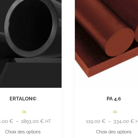
ERTALON©
PA 4.6
PA
PA
0,00
€
–
1893,00
€
119,00
€
–
334,00
€
HT
Choix des options
Choix des options