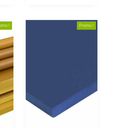
omo !
Promo !