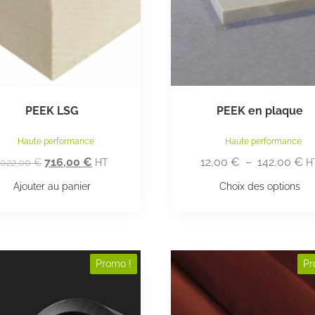
PEEK LSG
PEEK en plaque
Haute performance
Haute performance
716,00
€
12,00
€
–
142,00
€
1022,00
€
HT
H
Ajouter au panier
Choix des options
Promo !
Pr