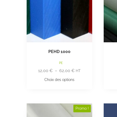
PEHD 1000
PE
12,00
€
–
62,00
€
HT
Choix des options
Promo !