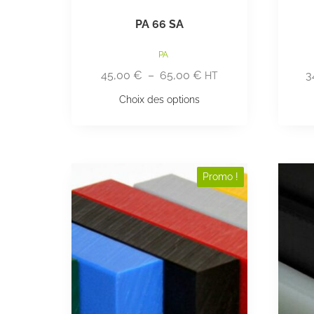
PA 66 SA
PA
45,00
€
–
65,00
€
3
HT
Choix des options
Promo !