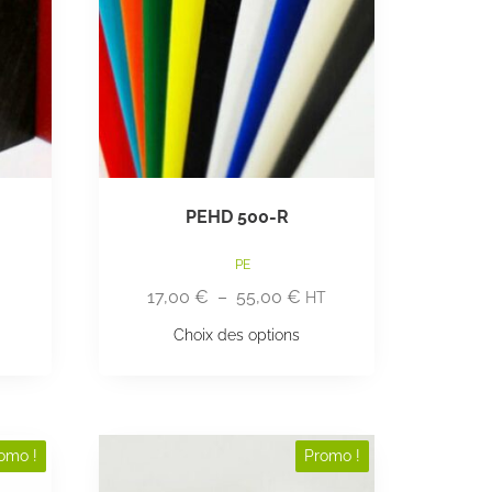
PEHD 500-R
PE
17,00
€
–
55,00
€
HT
Choix des options
omo !
Promo !