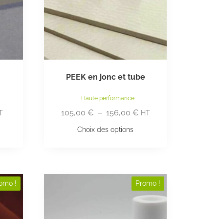
PEEK en jonc et tube
Haute performance
105,00
€
–
156,00
€
T
HT
Choix des options
omo !
Promo !