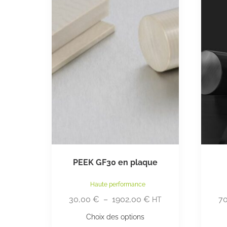
PEEK GF30 en plaque
Haute performance
30,00
€
–
1902,00
€
7
HT
Choix des options