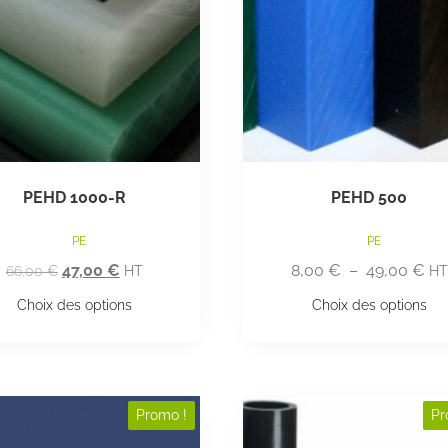
PEHD 1000-R
PEHD 500
PE
PE
47,00
€
8,00
€
–
49,00
€
66,00
€
HT
HT
Choix des options
Choix des options
Promo !
Pr