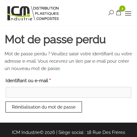
Aller
ICM
0
Le site de
au
distribution
contenu
Industrie
français
Distribution
pour les
matières
Mot de passe perdu
plastiques
et
composites
Mot de passe perdu ? Veuillez saisir votre identifiant ou votre
adresse e-mail. Vous recevrez un lien par e-mail pour créer
un nouveau mot de passe.
Obligatoire
Identifiant ou e-mail
*
Réinitialisation du mot de passe
ICM Industrie© 2026 | Siège social : 18 Rue Des Frères