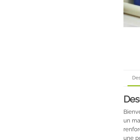
Des
Des
Bienve
un ma
renfor
une p