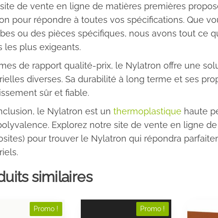
 site de vente en ligne de matières premières prop
on pour répondre à toutes vos spécifications. Que vo
bes ou des pièces spécifiques, nous avons tout ce qu
s les plus exigeants.
mes de rapport qualité-prix, le Nylatron offre une s
rielles diverses. Sa durabilité à long terme et ses pr
issement sûr et fiable.
clusion, le Nylatron est un
thermoplastique
haute pe
polyvalence. Explorez notre site de vente en ligne de
ites) pour trouver le Nylatron qui répondra parfait
iels.
uits similaires
Ce
Ce
Promo !
Promo !