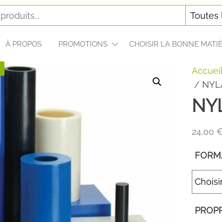
À PROPOS
PROMOTIONS
CHOISIR LA BONNE MATI
!
Accuei
/ NY
NY
24,00
FORM
PROPR