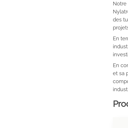
Notre
Nylatr
des tu
projet
En ter
indust
invest
En con
et sa 
compos
industr
Prod
Ce