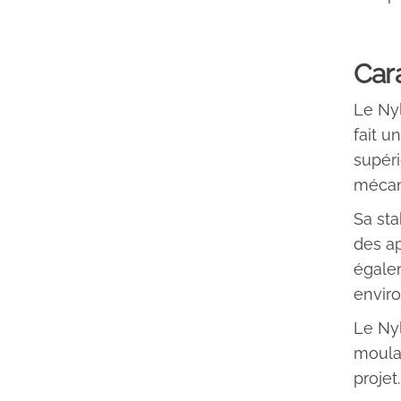
Car
Le Nyl
fait u
supéri
mécani
Sa sta
des ap
égalem
enviro
Le Nyl
moulag
projet.