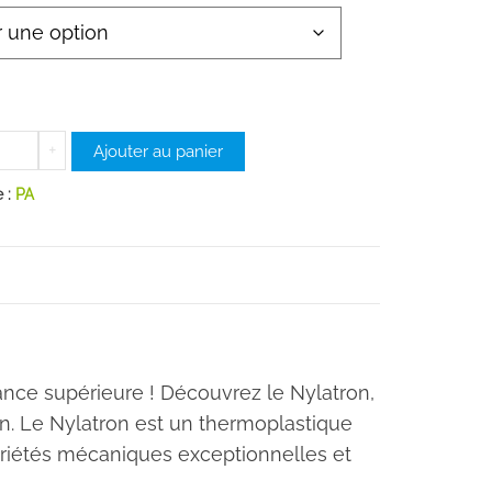
ntité
+
Ajouter au panier
e :
PA
LATRON©
nce supérieure ! Découvrez le Nylatron,
on. Le Nylatron est un thermoplastique
priétés mécaniques exceptionnelles et