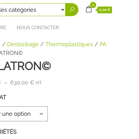
0
0,00 €
ÈRE
NOUS CONTACTER
l
/
Déstockage
/
Thermoplastiques
/
PA
LATRON©
LATRON©
Plage
€
–
630,00
€
HT
de
AT
prix :
24,00 €
à
630,00 €
IÉTÉS