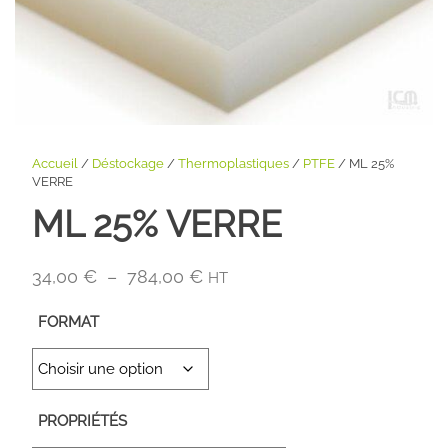
Accueil
/
Déstockage
/
Thermoplastiques
/
PTFE
/ ML 25%
VERRE
ML 25% VERRE
Plage
34,00
€
–
784,00
€
HT
de
FORMAT
prix :
34,00 €
à
784,00 €
PROPRIÉTÉS