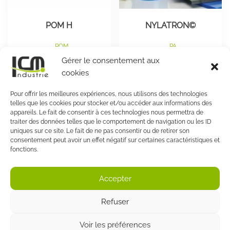
page
page
du
du
POM H
NYLATRON©
produit
produit
POM
PA
Plage
Plag
Gérer le consentement aux
12,00
€
–
36,00
€
24,00
€
–
630,00
€
HT
cookies
de
de
HT
prix :
prix :
Choix des options
Choix des options
Pour offrir les meilleures expériences, nous utilisons des technologies
12,00 €
24,0
telles que les cookies pour stocker et/ou accéder aux informations des
à
à
appareils. Le fait de consentir à ces technologies nous permettra de
traiter des données telles que le comportement de navigation ou les ID
36,00 €
630,
uniques sur ce site. Le fait de ne pas consentir ou de retirer son
consentement peut avoir un effet négatif sur certaines caractéristiques et
fonctions.
Accepter
ICM Industrie© 2026 | Siège social : 18 Rue Des Frères
Lumière, 69680 Chassieu, FRANCE
Refuser
Politique de confidentialité
|
Conditions générales de
Voir les préférences
ventes
| Mentions légales