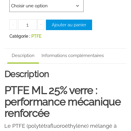
quantité
-
+
Ajouter au panier
de
Catégorie :
ML
PTFE
25%
VERRE
Description
Informations complémentaires
Description
PTFE ML 25% verre :
performance mécanique
renforcée
Le PTFE (polytétrafluoroéthylène) mélangé à