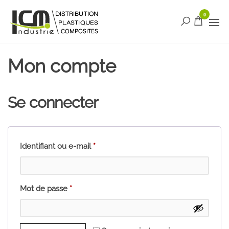
Aller
ICM
0
Le site de
au
distribution
contenu
Industrie
français
Distribution
pour les
matières
Mon compte
plastiques
et
composites
Se connecter
Obligatoire
Identifiant ou e-mail
*
Obligatoire
Mot de passe
*