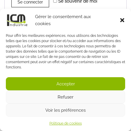
Se souvenir de moi
Se connecter
Mot de passe perdu ?
Gérer le consentement aux
cookies
Pour offrir les meilleures expériences, nous utilisons des technologies
telles que les cookies pour stocker et/ou accéder aux informations des
appareils. Le fait de consentir à ces technologies nous permettra de
ICM Industrie© 2026 | Siège social : 18 Rue Des Frères
traiter des données telles que le comportement de navigation ou les ID
uniques sur ce site. Le fait de ne pas consentir ou de retirer son
Lumière, 69680 Chassieu, FRANCE
consentement peut avoir un effet négatif sur certaines caractéristiques et
fonctions.
Politique de confidentialité
|
Conditions générales de
ventes
| Mentions légales
Accepter
Created with
Enwoo
WordPress theme
Refuser
Voir les préférences
Politique de cookies