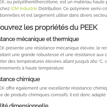
K, ou polyétheréthercétone, est un matériau haute 
 chez
ICM Industrie
Distribution. Ce polymère semi-cris
ionnelles et est largement utilisé dans divers secteur
ouvrez les propriétés du PEEK
stance mécanique et thermique
K présente une résistance mécanique élevée, le rend
itant une grande robustesse et une résistance aux ch
ter des températures élevées allant jusqu’à 260 °C, 
onnements à haute température.
stance chimique
K offre également une excellente résistance chimique
de produits chimiques corrosifs. Il est donc adapté
lité dimensionnelle