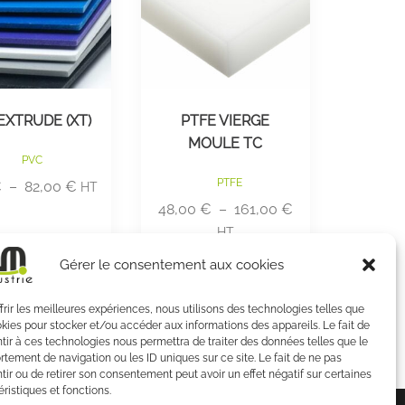
t
peuvent
être
s
choisies
sur
EXTRUDE (XT)
PTFE VIERGE
la
MOULE TC
page
PVC
du
PTFE
Plage
€
–
82,00
€
HT
produit
de
Plage
48,00
€
–
161,00
€
prix :
de
HT
5,00 €
prix :
x des options
Choix des options
Gérer le consentement aux cookies
à
48,00 €
82,00 €
à
frir les meilleures expériences, nous utilisons des technologies telles que
161,00 €
okies pour stocker et/ou accéder aux informations des appareils. Le fait de
tir à ces technologies nous permettra de traiter des données telles que le
tement de navigation ou les ID uniques sur ce site. Le fait de ne pas
tir ou de retirer son consentement peut avoir un effet négatif sur certaines
ristiques et fonctions.