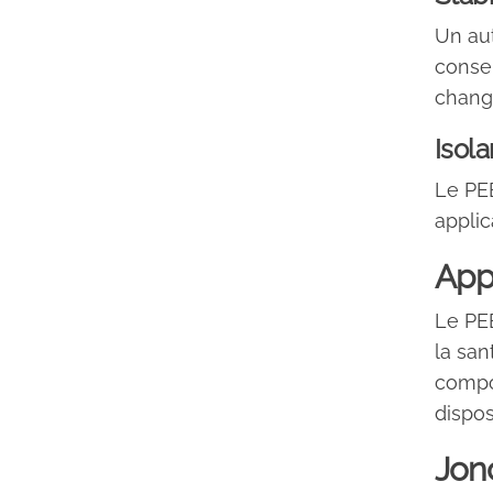
Un aut
conse
chang
Isola
Le PEE
applic
App
Le PEE
la san
compos
dispos
Jon