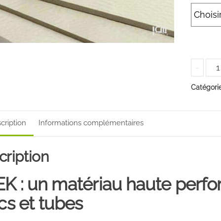
qua
-
de
Catégori
PE
en
jon
cription
Informations complémentaires
et
tub
cription
K : un matériau haute perf
cs et tubes