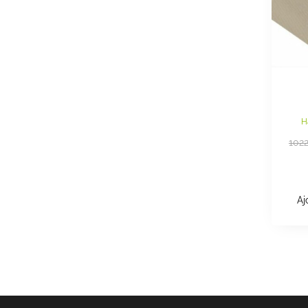
H
102
Aj