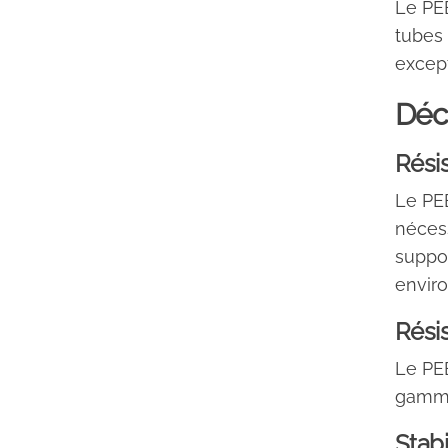
Le PEE
tubes
except
Déc
Rési
Le PEE
nécess
suppor
envir
Rési
Le PEE
gamme 
Stabi