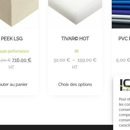
peuvent
peuven
être
être
choisies
choisie
sur
sur
PEEK LSG
TIVAR© HOT
PVC 
la
la
page
page
aute performance
PE
du
du
Le
Le
Plage
716,00
€
32,00
€
–
159,00
€
5,00
2,00
€
produit
produit
prix
prix
de
HT
HT
initial
actuel
prix :
était :
est :
32,00 €
outer au panier
Choix des options
Choi
1022,00 €.
716,00 €.
à
159,00 €
Pour of
les co
consen
compor
consen
caracté