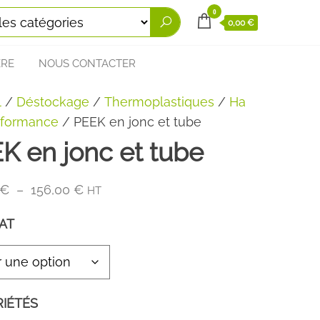
0
0,00 €
ÈRE
NOUS CONTACTER
l
/
Déstockage
/
Thermoplastiques
/
Ha
rformance
/ PEEK en jonc et tube
K en jonc et tube
Plage
€
–
156,00
€
HT
de
AT
prix :
105,00 €
à
156,00 €
IÉTÉS