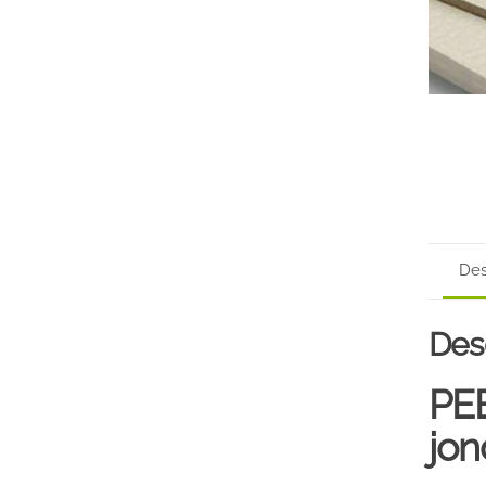
Des
Des
PEE
jon