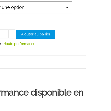
ntité
+
Ajouter au panier
e :
Haute performance
EK
c
e
ormance disponible en