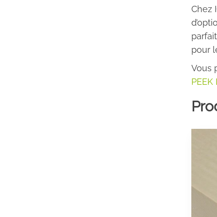
Chez I
d’opti
parfai
pour l
Vous 
PEEK 
Prod