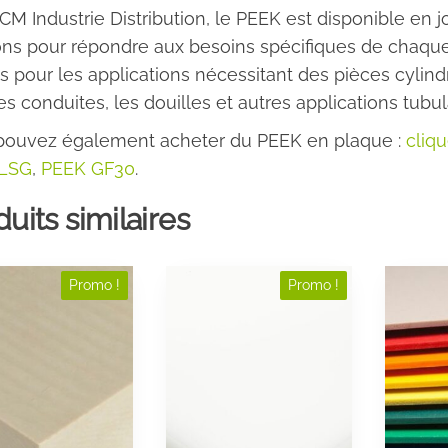
CM Industrie Distribution, le PEEK est disponible en jo
ons pour répondre aux besoins spécifiques de chaque
ts pour les applications nécessitant des pièces cylind
es conduites, les douilles et autres applications tubul
pouvez également acheter du PEEK en plaque :
cliqu
LSG
,
PEEK GF30
.
uits similaires
Ce
Ce
Promo !
Promo !
produit
produit
a
a
plusieurs
plusieu
variations.
variatio
Les
Les
options
options