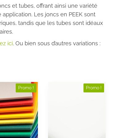
ncs et tubes, offrant ainsi une variété
 application. Les joncs en PEEK sont
riques, tandis que les tubes sont idéaux
aires.
ez ici
. Ou bien sous d’autres variations :
Ce
Promo !
Promo !
produit
a
rs
plusieurs
ns.
variations.
Les
options